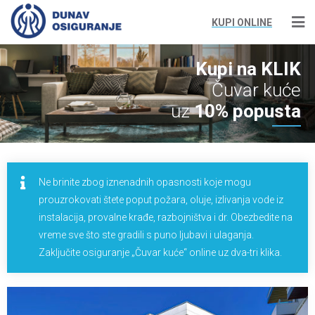
KUPI ONLINE
Kupi na KLIK
Čuvar kuće
uz
10% popusta
Ne brinite zbog iznenadnih opasnosti koje mogu
prouzrokovati štete poput požara, oluje, izlivanja vode iz
instalacija, provalne krađe, razbojništva i dr. Obezbedite na
vreme sve što ste gradili s puno ljubavi i ulaganja.
Zaključite osiguranje „Čuvar kuće“ online uz dva-tri klika.