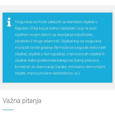
Osiguranje se može zaključiti za stambeni objekat u
Republici Srbiji koji je stalno nastanjen i koji ne služi
nijednim svojim delom za obavljanje industrijske,
zanatske ili druge delatnosti. Objekat koji se osigurava
mora biti čvrste gradnje. Ne može se osigurati nedovršen
objekat, objekat u fazi izgradnje, improvizovan objekat ili
objekat slabe građevinske kategorije (kamp prikolice,
kontejneri za stanovanje, barake, montažno-demontažni
objekti, improvizovane nadstrešnice i sl.).
Važna pitanja