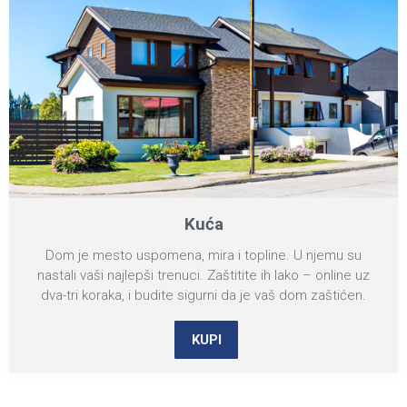
Kuća
Dom je mesto uspomena, mira i topline. U njemu su
nastali vaši najlepši trenuci. Zaštitite ih lako – online uz
dva-tri koraka, i budite sigurni da je vaš dom zaštićen.
KUPI