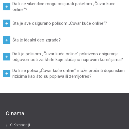
Da li se vikendice mogu osigurati paketom „Čuvar kuće
online“?
Šta je sve osigurano polisom „Čuvar kuće online“?
Šta je idealni deo zgrade?
Da li je polisom „Čuvar kuće online“ pokriveno osiguranje
odgovornosti za štete koje slučajno napravim komšijama?
Da li se polisa „Čuvar kuće online“ može proširiti dopunskim
rizicima kao što su poplava ili zemljotres?
O nama
O Kompaniji