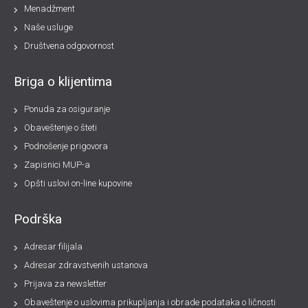
Menadžment
Naše usluge
Društvena odgovornost
Briga o klijentima
Ponuda za osiguranje
Obaveštenje o šteti
Podnošenje prigovora
Zapisnici MUP-a
Opšti uslovi on-line kupovine
Podrška
Adresar filijala
Adresar zdravstvenih ustanova
Prijava za newsletter
Obaveštenje o uslovima prikupljanja i obrade podataka o ličnosti