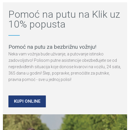
Pomoć na putu na Klik uz
10% popusta
Pomoć na putu za bezbrižnu vožnju!
Neka vam vožnja bude uživanje, a putovanje istinsko
zadovoljstvo! Polisom putne asistencije obezbeđujete se od
nepredviđenih situacija koje donose kvarovi na vozilu, 24 sata,
365 dana u godini! Šlep, popravke, prenoćište za putnike,
pravna pomoć - sve u jednoj polisi!
KUPI ONLINE