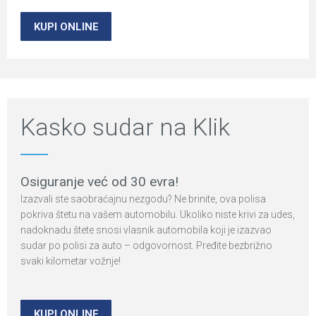
KUPI ONLINE
Kasko sudar na Klik
Osiguranje već od 30 evra!
Izazvali ste saobraćajnu nezgodu? Ne brinite, ova polisa
pokriva štetu na vašem automobilu. Ukoliko niste krivi za udes,
nadoknadu štete snosi vlasnik automobila koji je izazvao
sudar po polisi za auto – odgovornost. Pređite bezbrižno
svaki kilometar vožnje!
KUPI ONLINE