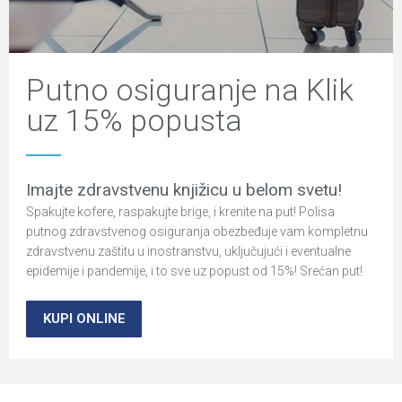
Putno osiguranje na Klik
uz 15% popusta
Imajte zdravstvenu knjižicu u belom svetu!
Spakujte kofere, raspakujte brige, i krenite na put! Polisa
putnog zdravstvenog osiguranja obezbeđuje vam kompletnu
zdravstvenu zaštitu u inostranstvu, uključujući i eventualne
epidemije i pandemije, i to sve uz popust od 15%! Srećan put!
KUPI ONLINE