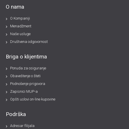
O nama
O Kompaniji
Menadžment
Naše usluge
Društvena odgovornost
Briga o klijentima
Ponuda za osiguranje
Obaveštenje o šteti
Podnošenje prigovora
Zapisnici MUP-a
Opšti uslovi on-line kupovine
Podrška
Adresar filijala