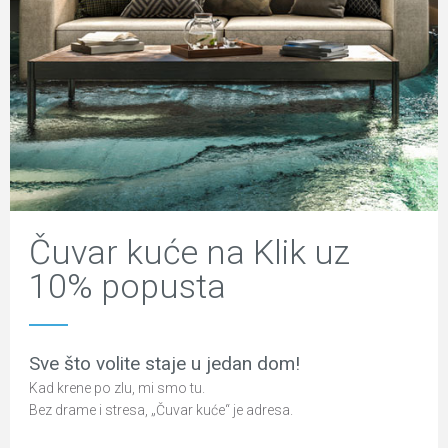
Čuvar kuće na Klik uz
10% popusta
Sve što volite staje u jedan dom!
Kad krene po zlu, mi smo tu.
Bez drame i stresa, „Čuvar kuće“ je adresa.