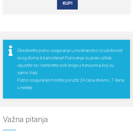
KUPI
Obezbedite putno osiguranje u inostranstvo iz udobnosti
svog doma ili kancelarije! Putovanja su pravi užitak,
opustite se i rasteretite svih briga u trenucima koji su
samo Vaši.
Putno osiguranje možete poručiti 24 časa dnevno, 7 dana
u nedelji.
Važna pitanja