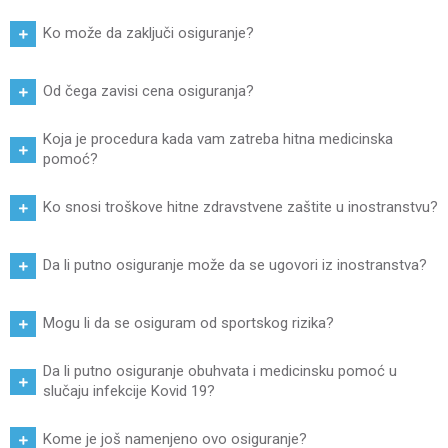
Ko može da zaključi osiguranje?
Od čega zavisi cena osiguranja?
Koja je procedura kada vam zatreba hitna medicinska
pomoć?
Ko snosi troškove hitne zdravstvene zaštite u inostranstvu?
Da li putno osiguranje može da se ugovori iz inostranstva?
Mogu li da se osiguram od sportskog rizika?
Da li putno osiguranje obuhvata i medicinsku pomoć u
slučaju infekcije Kovid 19?
Kome je još namenjeno ovo osiguranje?