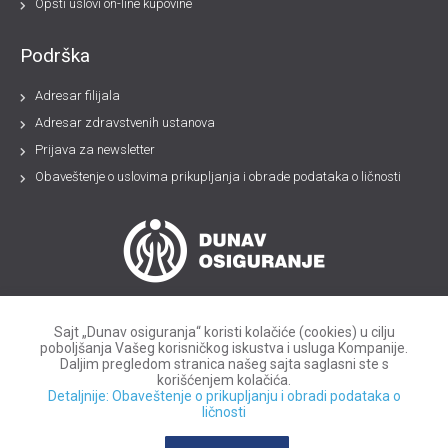
Opšti uslovi on-line kupovine
Podrška
Adresar filijala
Adresar zdravstvenih ustanova
Prijava za newsletter
Obaveštenje o uslovima prikupljanja i obrade podataka o ličnosti
Sajt „Dunav osiguranja“ koristi kolačiće (cookies) u cilju
poboljšanja Vašeg korisničkog iskustva i usluga Kompanije.
Daljim pregledom stranica našeg sajta saglasni ste s
korišćenjem kolačića.
Detaljnije: Obaveštenje o prikupljanju i obradi podataka o
ličnosti
© 2021
Kompanija Dunav osiguranje a.d.o.