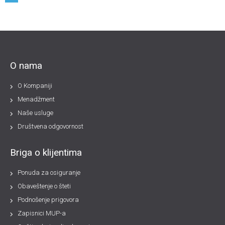
O nama
O Kompaniji
Menadžment
Naše usluge
Društvena odgovornost
Briga o klijentima
Ponuda za osiguranje
Obaveštenje o šteti
Podnošenje prigovora
Zapisnici MUP-a