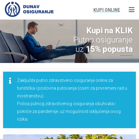
KUPI ONLINE
Kupi na KLIK
Putno osiguranje
uz
15% popusta
Zaključite putno zdravstveno osiguranje online za
turistička i poslovna putovanja (osim za privremeni rad u
inostranstvu).
Polisa putnog zdravstvenog osiguranja obuhvata i
pokriće za pandemije, uz mogućnost isključenja ovog
rizika.