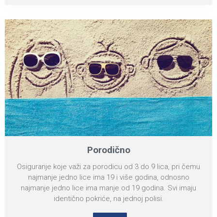
Porodično
Osiguranje koje važi za porodicu od 3 do 9 lica, pri čemu
najmanje jedno lice ima 19 i više godina, odnosno
najmanje jedno lice ima manje od 19 godina. Svi imaju
identično pokriće, na jednoj polisi.